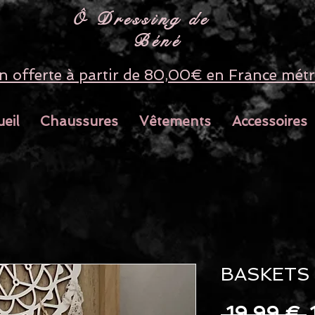
​Ô Dressing de
Béné
on offerte à partir de 80,00€ en France métr
eil
Chaussures
Vêtements
Accessoires
BASKETS 
P
 19,99 € 