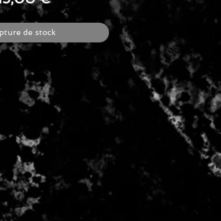
riginal
promotionnel
pture de stock