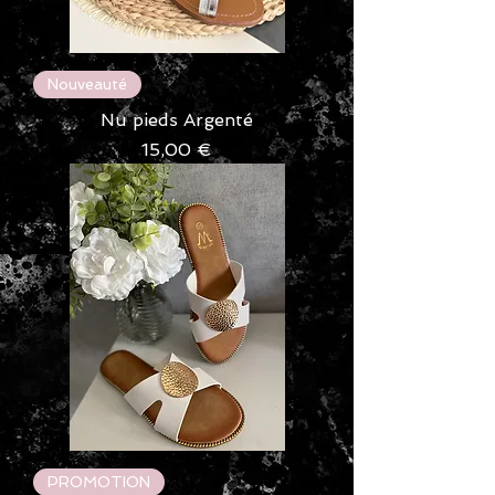
Nouveauté
Nu pieds Argenté
Prix
15,00 €
PROMOTION