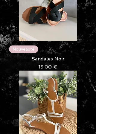
Nouveauté
Sandales Noir
Prix
15,00 €